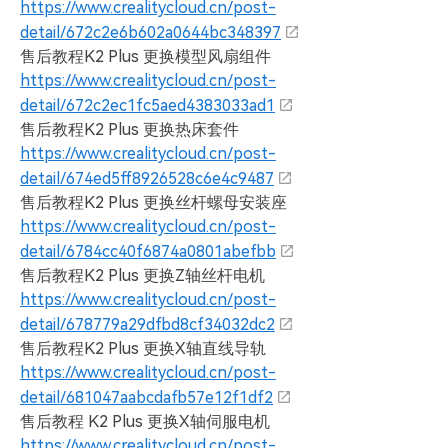
https://www.crealitycloud.cn/post-
detail/672c2e6b602a0644bc348397
售后教程K2 Plus 更换模型风扇组件
https://www.crealitycloud.cn/post-
detail/672c2ec1fc5aed4383033ad1
售后教程K2 Plus 更换热床套件
https://www.crealitycloud.cn/post-
detail/674ed5ff8926528c6e4c9487
售后教程K2 Plus 更换丝杆螺母安装座
https://www.crealitycloud.cn/post-
detail/6784cc40f6874a0801abefbb
售后教程K2 Plus 更换Z轴丝杆电机
https://www.crealitycloud.cn/post-
detail/678779a29dfbd8cf34032dc2
售后教程K2 Plus 更换X轴直线导轨
https://www.crealitycloud.cn/post-
detail/681047aabcdafb57e12f1df2
售后教程 K2 Plus 更换X轴伺服电机
https://www.crealitycloud.cn/post-