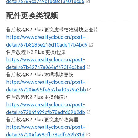
detail/6784ca749dfbd8cf3401ec65
配件更换类视频
售后教程K2 Plus 更换皮带校准模块应变片
https://www.crealitycloud.cn/post-
detail/67b8285e216d10ade17b4bd9
售后教程 K2 Plus 更换电源
https://www.crealitycloud.cn/post-
detail/67b42747a064af473f4c3bad
售后教程K2 Plus 擦嘴模块更换
https://www.crealitycloud.cn/post-
detail/67204e95fe652baf0579a3bb
售后教程K2 Plus 更换触摸屏
https://www.crealitycloud.cn/post-
detail/67204f499cfb78adfd69b2db
售后教程K2 Plus 更换废料收集器
https://www.crealitycloud.cn/post-
detail/67204fa99cfb78adfd69b31d