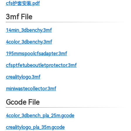
cfs护套安装.pdf
3mf File
14min_3dbenchy.3mf
4color_3dbenchy.3mf
195mmspoolcfsadapter.3mf
cfsptfetubeoutletprotector.3mf
crealitylogo.3mf
miniwastecollector.3mf
Gcode File
4color_3dbench_pla_25m.gcode
crealitylogo_pla_35m.gcode