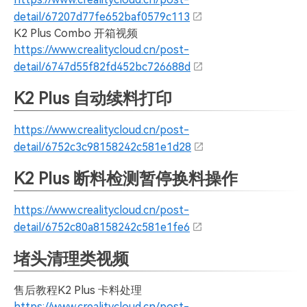
detail/67207d77fe652baf0579c113
K2 Plus Combo 开箱视频
https://www.crealitycloud.cn/post-
detail/6747d55f82fd452bc726688d
K2 Plus 自动续料打印
https://www.crealitycloud.cn/post-
detail/6752c3c98158242c581e1d28
K2 Plus 断料检测暂停换料操作
https://www.crealitycloud.cn/post-
detail/6752c80a8158242c581e1fe6
堵头清理类视频
售后教程K2 Plus 卡料处理
https://www.crealitycloud.cn/post-