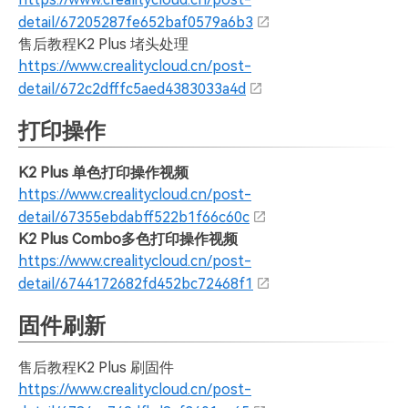
detail/67205287fe652baf0579a6b3
售后教程K2 Plus 堵头处理
https://www.crealitycloud.cn/post-
detail/672c2dfffc5aed4383033a4d
打印操作
K2 Plus 单色打印操作视频
https://www.crealitycloud.cn/post-
detail/67355ebdabff522b1f66c60c
K2 Plus Combo多色打印操作视频
https://www.crealitycloud.cn/post-
detail/6744172682fd452bc72468f1
固件刷新
售后教程K2 Plus 刷固件
https://www.crealitycloud.cn/post-