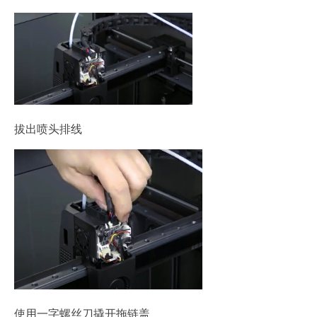
拔出喷头排线
使用一字螺丝刀撬开拖链盖