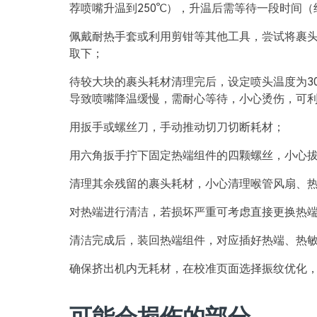
荐喷嘴升温到250℃），升温后需等待一段时间（约
佩戴耐热手套或利用剪钳等其他工具，尝试将裹
取下；
待较大块的裹头耗材清理完后，设定喷头温度为3
导致喷嘴降温缓慢，需耐心等待，小心烫伤，可
用扳手或螺丝刀，手动推动切刀切断耗材；
用六角扳手拧下固定热端组件的四颗螺丝，小心
清理其余残留的裹头耗材，小心清理喉管风扇、热端
对热端进行清洁，若损坏严重可考虑直接更换热
清洁完成后，装回热端组件，对应插好热端、热
确保挤出机内无耗材，在校准页面选择振纹优化
可能会损伤的部分