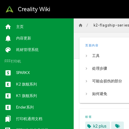
Creality Wiki
/
k2-flagship-serie
主页
内容更新
页面内容
耗材管理系统
工具
FFF打印机
处理步骤
SPARKX
可能会损伤的部分
K2 旗舰系列
如何避免
K1 旗舰系列
Ender系列
标签
打印机通用文档
k2 plus