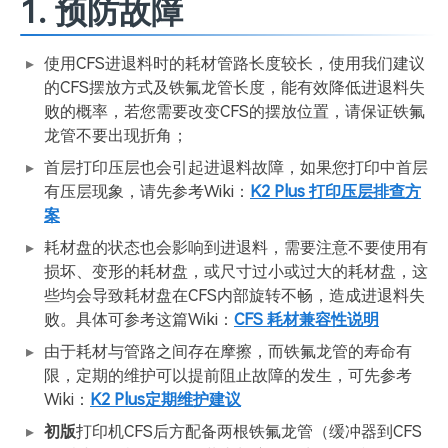
1. 预防故障
使用CFS进退料时的耗材管路长度较长，使用我们建议
的CFS摆放方式及铁氟龙管长度，能有效降低进退料失
败的概率，若您需要改变CFS的摆放位置，请保证铁氟
龙管不要出现折角；
首层打印压层也会引起进退料故障，如果您打印中首层
有压层现象，请先参考Wiki：
K2 Plus 打印压层排查方
案
耗材盘的状态也会影响到进退料，需要注意不要使用有
损坏、变形的耗材盘，或尺寸过小或过大的耗材盘，这
些均会导致耗材盘在CFS内部旋转不畅，造成进退料失
败。具体可参考这篇Wiki：
CFS 耗材兼容性说明
由于耗材与管路之间存在摩擦，而铁氟龙管的寿命有
限，定期的维护可以提前阻止故障的发生，可先参考
Wiki：
K2 Plus定期维护建议
初版
打印机CFS后方配备两根铁氟龙管（缓冲器到CFS