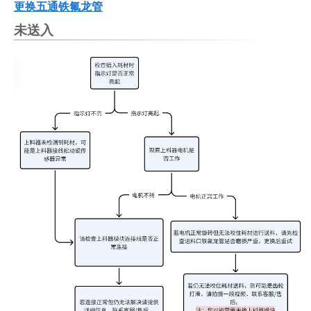
更换五通铁氟龙管
未送入