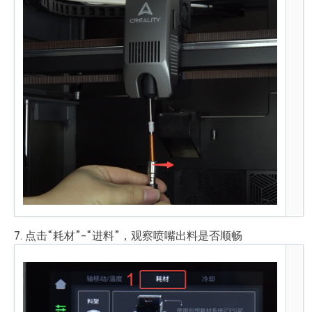
7. 点击“耗材”-“进料”，观察喷嘴出料是否顺畅