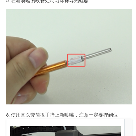
5. 在新喷嘴的喉管处均匀涂抹导热硅脂
6. 使用直头套筒扳手拧上新喷嘴，注意一定要拧到位