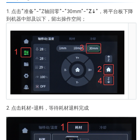
1. 点击“准备”-“Z轴回零”-“30mm”-“
Z⇣
”，将平台板下降
到机器中部及以下，留出操作空间；
2. 点击耗材-退料，等待耗材退料完成