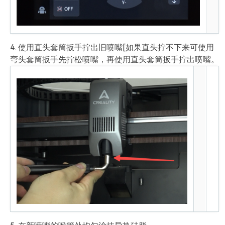
4. 使用直头套筒扳手拧出旧喷嘴[如果直头拧不下来可使用
弯头套筒扳手先拧松喷嘴，再使用直头套筒扳手拧出喷嘴。