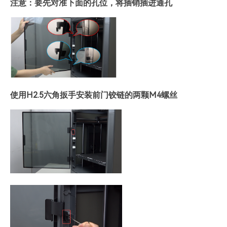
注意：要先对准下面的孔位，将插销插进通孔
使用H2.5六角扳手安装前门铰链的两颗M4螺丝