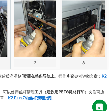
7
8
效矽质润滑剂
"喷洒在整条导轨上。
操作步骤参考Wiki文章：
K2
，可以使用丝杆清理工具（
建议用PETG耗材打印
）夹住两边
文章：
K2 Plus Z轴丝杆清理指引