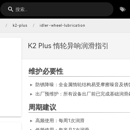
搜索...
/
/
s
k2-plus
idler-wheel-lubrication
K2 Plus 惰轮异响润滑指引
维护必要性
防锈降噪：全金属惰轮结构易受摩擦噪音及锈
出厂预维护：所有设备出厂前已完成基础润滑
周期建议
高频使用：每周1次润滑
低频使用：每半月1次润滑。