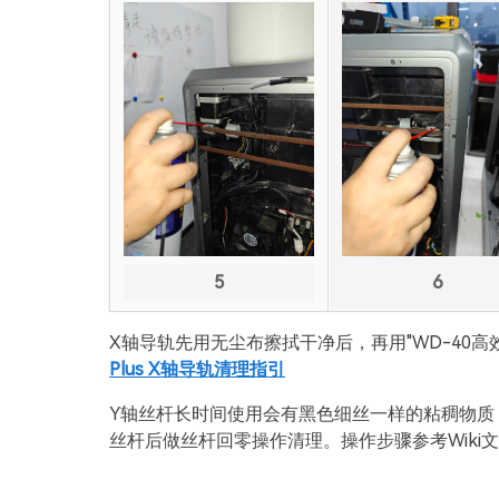
5
6
X轴导轨先用无尘布擦拭干净后，再用"WD-40高
Plus X轴导轨清理指引
Y轴丝杆长时间使用会有黑色细丝一样的粘稠物质
丝杆后做丝杆回零操作清理。操作步骤参考Wiki