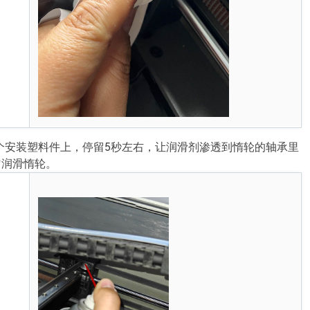
这个安装塑料件上，停留5秒左右，让润滑剂渗透到惰轮的轴承里
匀润滑惰轮。