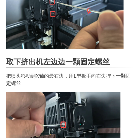
取下挤出机左边边一颗固定螺丝
把喷头移动到X轴的最右边，用L型扳手向右边拧下
一颗
固
定螺丝