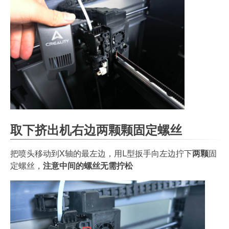
取下挤出机右边两颗颗固定螺丝
把喷头移动到X轴的最左边，用L型扳手向左边拧下
两颗
固
定螺丝，
注意中间的螺丝无需拧松