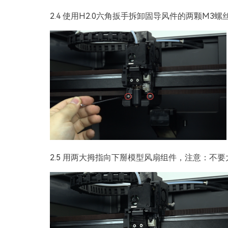
2.4 使用H2.0六角扳手拆卸固导风件的两颗M3螺
2.5 用两大拇指向下掰模型风扇组件，注意：不