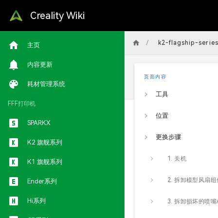
Creality Wiki
/
k2-flagship-serie
主页
内容更新
页面内容
耗材管理系统
工具
FFF打印机
位置
SPARKX
更换步骤
K2 旗舰系列
1. 关机
K1 旗舰系列
2. 拆卸模型风扇组
Ender系列
Hi系列
3. 拆卸损坏的喷嘴