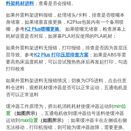
料架耗材进料
，查看是否会报错。
如果外置料架进料报错，处理堵头/卡料，排查是否喷嘴本
身堵塞，如果堵塞直接更换，K2Plus包装内有一个备用喷
嘴，参考
K2 Plus喷嘴更换
。 如果喷嘴无堵塞，检查屏幕上
耗材设置是否对应，如屏幕PLA对应使用的PLA耗材；
如果外置料架进料无报错，打印报错，排查是否因为首层压
层导致。参考
K2 Plus 打印压层排查方案
；如果是ABS等需
要高热床温度耗材，可以尝试预热热床后再发起打印，勾选
打印校准
如果外置料架进料无报错情况；切换为CFS进料，点击任意
料仓进料，观察耗材缓冲器是否可以正常运动，五通电机是
否可以正常送料
缓冲器工作原理为，挤出机消耗耗材使缓冲器运动到
min位
置
（如图所示）
，五通电机收到缓冲器信号送料使缓冲器
运动到
max位置
（如图所示）
；如果缓冲器卡在左侧或右侧
无法移动，打印机报错，则可能为缓冲器故障，需要更换。