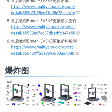
售后教程Ender-3V3KE更换喷嘴
https://www.crealitycloud.cn/post-
detail/653b7b85ce5fed8c78aac41d
售后教程Ender-3V3KE更换喷头套件
https://www.crealitycloud.cn/post-
detail/65533ec7cc37dbedfc047e58
售后教程Ender-3V3KE更换断料检测
https://www.crealitycloud.cn/post-
detail/655489ff26a959a800a44080
爆炸图