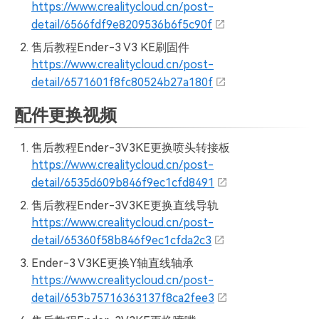
https://www.crealitycloud.cn/post-
detail/6566fdf9e8209536b6f5c90f
售后教程Ender-3 V3 KE刷固件
https://www.crealitycloud.cn/post-
detail/6571601f8fc80524b27a180f
配件更换视频
售后教程Ender-3V3KE更换喷头转接板
https://www.crealitycloud.cn/post-
detail/6535d609b846f9ec1cfd8491
售后教程Ender-3V3KE更换直线导轨
https://www.crealitycloud.cn/post-
detail/65360f58b846f9ec1cfda2c3
Ender-3 V3KE更换Y轴直线轴承
https://www.crealitycloud.cn/post-
detail/653b75716363137f8ca2fee3