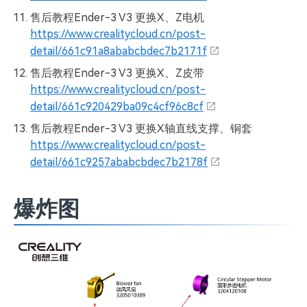
售后教程Ender-3 V3 更换X、Z电机
https://www.crealitycloud.cn/post-
detail/661c91a8ababcbdec7b2171f
售后教程Ender-3 V3 更换X、Z皮带
https://www.crealitycloud.cn/post-
detail/661c920429ba09c4cf96c8cf
售后教程Ender-3 V3 更换X轴直线支撑、铜套
https://www.crealitycloud.cn/post-
detail/661c9257ababcbdec7b2178f
爆炸图