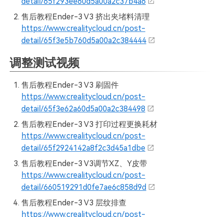
detail/65f293ee60d5a00a2c37b4a6
售后教程Ender-3 V3 挤出夹堵料清理
https://www.crealitycloud.cn/post-
detail/65f3e5b760d5a00a2c384444
调整测试视频
售后教程Ender-3 V3 刷固件
https://www.crealitycloud.cn/post-
detail/65f3e62a60d5a00a2c384498
售后教程Ender-3 V3 打印过程更换耗材
https://www.crealitycloud.cn/post-
detail/65f2924142a8f2c3d45a1dbe
售后教程Ender-3 V3调节XZ、Y皮带
https://www.crealitycloud.cn/post-
detail/660519291d0fe7ae6c858d9d
售后教程Ender-3 V3 层纹排查
https://www.crealitycloud.cn/post-