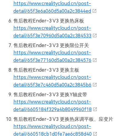
https://www.crealitycloud.cn/post-
detail/65f3e6a060d5a00a2c3844ed
售后教程Ender-3 V3 更换热床板
https://www.crealitycloud.cn/post-
detail/65f3e70960d5a00a2c384533
售后教程Ender-3 V3 更换限位开关
https://www.crealitycloud.cn/post-
detail/65f3e77160d5a00a2c384576
售后教程Ender-3 V3 更换主板
https://www.crealitycloud.cn/post-
detail/65f3e7c460d5a00a2c3845b6
售后教程Ender-3 V3 更换Y轴皮带
https://www.crealitycloud.cn/post-
detail/6605184f329a4b8049960f18
售后教程Ender-3 V3 更换热床调平板、应变片
https://www.crealitycloud.cn/post-
detail/660518cb1d0fe7ae6c858d40