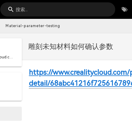
搜索...
Material-parameter-testing
雕刻未知材料如何确认参数
https://www.crealitycloud.com/post-detail/68abc41216f7256167896df8
https://www.crealitycloud.com/
detail/68abc41216f725616789