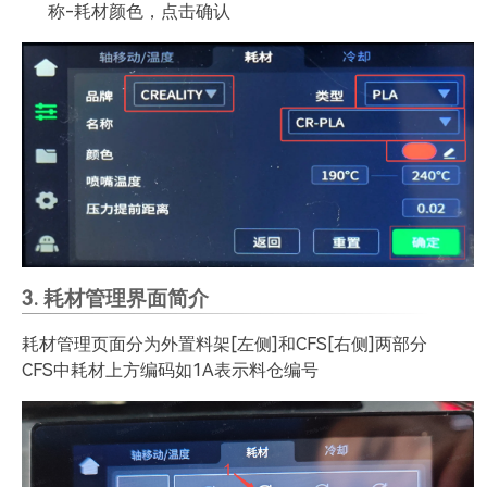
称-耗材颜色，点击确认
3. 耗材管理界面简介
耗材管理页面分为外置料架[左侧]和CFS[右侧]两部分
CFS中耗材上方编码如1A表示料仓编号