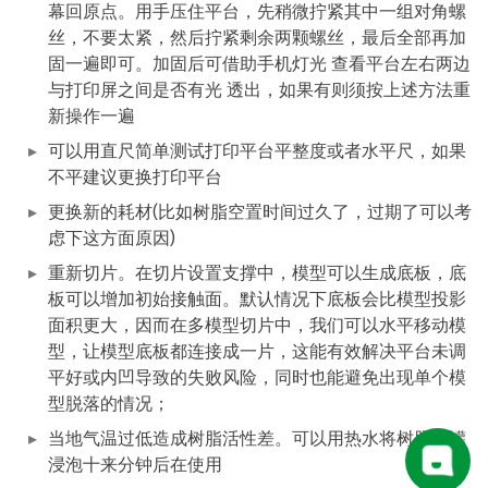
幕回原点。用手压住平台，先稍微拧紧其中一组对角螺
丝，不要太紧，然后拧紧剩余两颗螺丝，最后全部再加
固一遍即可。加固后可借助手机灯光 查看平台左右两边
与打印屏之间是否有光 透出，如果有则须按上述方法重
新操作一遍
可以用直尺简单测试打印平台平整度或者水平尺，如果
不平建议更换打印平台
更换新的耗材(比如树脂空置时间过久了，过期了可以考
虑下这方面原因)
重新切片。在切片设置支撑中，模型可以生成底板，底
板可以增加初始接触面。默认情况下底板会比模型投影
面积更大，因而在多模型切片中，我们可以水平移动模
型，让模型底板都连接成一片，这能有效解决平台未调
平好或内凹导致的失败风险，同时也能避免出现单个模
型脱落的情况；
当地气温过低造成树脂活性差。可以用热水将树脂铝罐
浸泡十来分钟后在使用