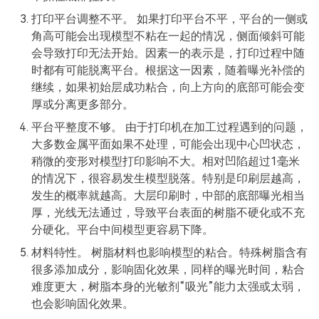
打印平台调整不平。 如果打印平台不平，平台的一侧或
角高可能会出现模型不粘在一起的情况，侧面倾斜可能
会导致打印无法开始。因素一的表示是，打印过程中随
时都有可能脱离平台。根据这一因素，随着曝光补偿的
继续，如果初始层成功粘合，向上方向的底部可能会变
厚或分离更多部分。
平台平整度不够。 由于打印机在加工过程遇到的问题，
大多数金属平面如果不处理，可能会出现中心凹状态，
稍微的变形对模型打印影响不大。相对凹陷超过1毫米
的情况下，很容易发生模型脱落。特别是印刷层越高，
发生的概率就越高。大层印刷时，中部的底部曝光相当
厚，光线无法通过，导致平台表面的树脂不硬化或不充
分硬化。平台中间模型更容易下降。
材料特性。 树脂材料也影响模型的粘合。特殊树脂含有
很多添加成分，影响固化效果，同样的曝光时间，粘合
难度更大，树脂本身的光敏剂“吸光”能力太强或太弱，
也会影响固化效果。