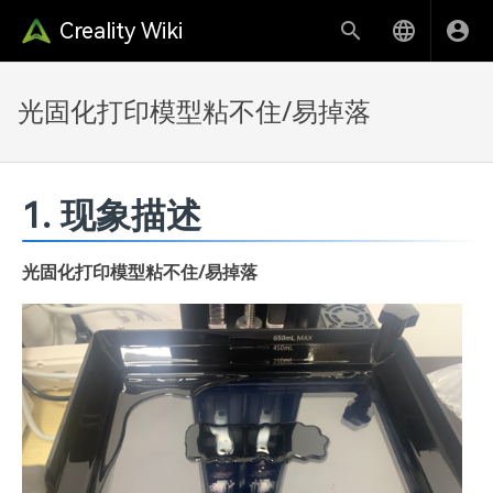
Creality Wiki
光固化打印模型粘不住/易掉落
1. 现象描述
光固化打印模型粘不住/易掉落