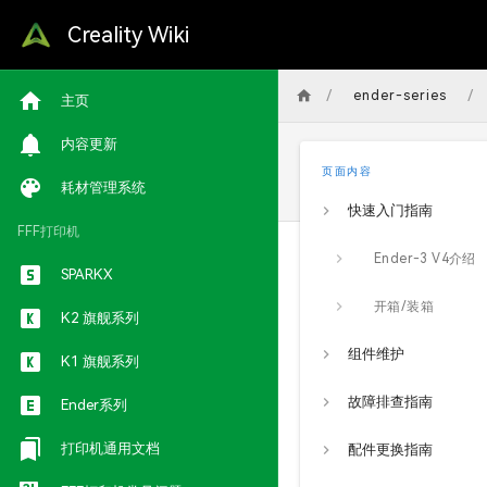
Creality Wiki
/
/
ender-series
主页
内容更新
页面内容
耗材管理系统
快速入门指南
FFF打印机
Ender-3 V4介绍
SPARKX
开箱/装箱
K2 旗舰系列
组件维护
K1 旗舰系列
故障排查指南
Ender系列
打印机通用文档
配件更换指南